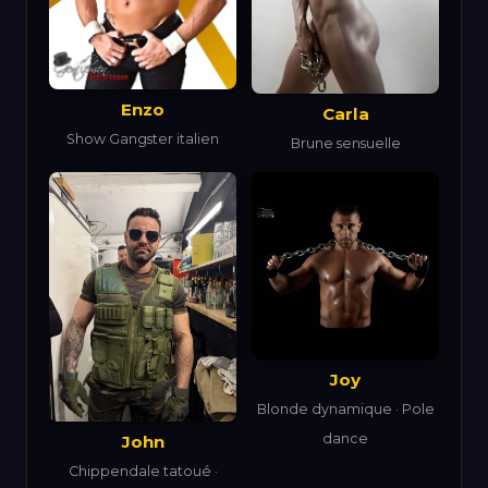
Enzo
Carla
Show Gangster italien
Brune sensuelle
Joy
Blonde dynamique · Pole
dance
John
Chippendale tatoué ·