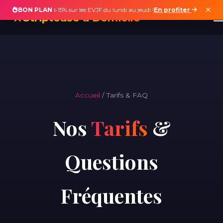
×
BON PLAN :
-15% sur les EVJF du lundi au jeudi !
En profiter
★
Striptease à Domicile
Accueil
/ Tarifs & FAQ
Nos
Tarifs
&
Questions
Fréquentes