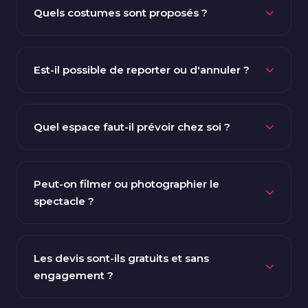
réservées aux personnes majeures (18 ans minimum).
Quels costumes sont proposés ?
Notre formule Cabaret Chic et les animations
événementielles peuvent être adaptées à un public
Notre vestiaire comprend de nombreuses tenues
plus large. N'hésitez pas à nous en parler.
professionnelles : pompier, policier, militaire, cowboy,
Est-il possible de reporter ou d'annuler ?
James Bond, marin, et bien d'autres. Les danseuses
disposent également de costumes variés pour chaque
Le report est gratuit si la demande est faite au moins 7
ambiance. Précisez votre préférence au moment de
jours avant la date prévue. Pour les annulations,
Quel espace faut-il prévoir chez soi ?
la commande.
l'acompte n'est pas restitué, sauf circonstance
exceptionnelle (force majeure). Nous restons flexibles
Aucune scène nécessaire ! Nos artistes se produisent
et cherchons toujours un arrangement.
dans n'importe quel espace : salon, terrasse, salle de
Peut-on filmer ou photographier le
restaurant, jardin, club... Il suffit de libérer un carré de
spectacle ?
2m x 2m environ et de prévoir une prise électrique si
vous souhaitez de la musique. Nous pouvons aussi
Absolument ! Photos et vidéos sont les bienvenues
apporter notre propre sono.
pendant le show pour immortaliser l'instant. Nos
Les devis sont-ils gratuits et sans
artistes se prêtent volontiers au jeu et posent avec
engagement ?
plaisir aux côtés de vos invités.
Oui, chaque devis est entièrement gratuit et n'engage