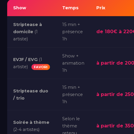
Show
Temps
Prix
Striptease à
15 min +
de 180€ à 220
domicile
(1
présence
artiste)
1h
Show +
EVJF / EVG
(1
à partir de 20
animation
artiste)
FAVORI
1h
15 min +
Striptease duo
à partir de 25
présence
/ trio
1h
Selon le
Soirée à thème
à partir de 35
thème
(2-4 artistes)
retenu