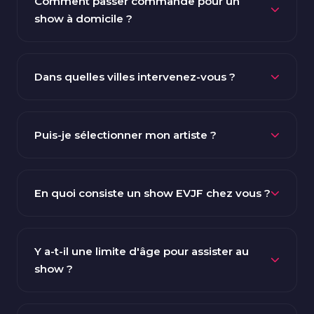
Comment passer commande pour un
show à domicile ?
Rien de compliqué : remplissez le formulaire de
commande en ligne ou appelez-nous. Nous vous
Dans quelles villes intervenez-vous ?
adressons un devis détaillé. Après votre accord, un
acompte de 30% (via PayPal ou Wero) verrouille votre
Nous sommes basés à Marseille et couvrons
créneau. Le solde se règle directement le soir du
l'ensemble de la région PACA : Aix-en-Provence,
Puis-je sélectionner mon artiste ?
spectacle.
Toulon, Nice, Montpellier, Nîmes, Arles, Saint-Tropez,
Monaco. Des déplacements vers Paris, Lyon,
Bien sûr ! Sélectionnez le stripteaseur ou la danseuse
Bordeaux ou ailleurs en Europe sont possibles sur
de votre choix parmi notre casting. Nous garantissons
En quoi consiste un show EVJF chez vous ?
demande.
la venue de l'artiste réservé(e). Rendez-vous sur nos
pages Hommes et Femmes pour découvrir les profils.
Lors d'un EVJF, notre danseur arrive en costume,
exécute un striptease professionnel centré sur la
Y a-t-il une limite d'âge pour assister au
future mariée. La prestation dure 15 à 20 minutes,
show ?
suivie d'un temps photos et d'animation collective.
L'artiste reste environ 1 heure sur place au total.
Les prestations de striptease sont strictement