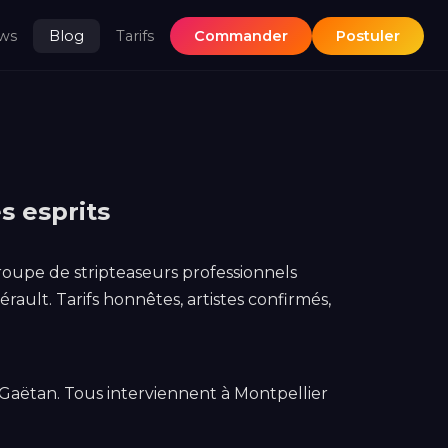
ws
Blog
Tarifs
Commander
Postuler
s esprits
roupe de stripteaseurs professionnels
rault. Tarifs honnêtes, artistes confirmés,
 Gaëtan. Tous interviennent à Montpellier