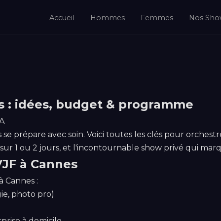
Accueil
Hommes
Femmes
Nos Sho
s : idées, budget & programme
A
se prépare avec soin. Voici toutes les clés pour orchestr
r 1 ou 2 jours, et l'incontournable show privé qui marqu
EVJF à Cannes
 Cannes :
gie, photo pro)
prise à domicile