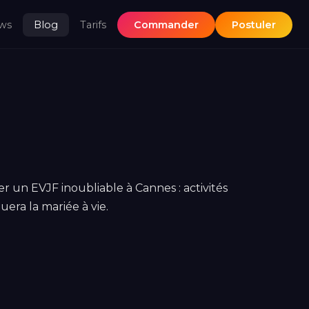
ws
Blog
Tarifs
Commander
Postuler
er un EVJF inoubliable à Cannes : activités
era la mariée à vie.