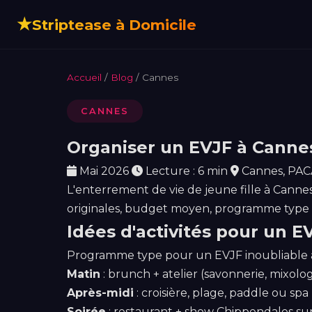
★
Striptease à Domicile
Accueil
/
Blog
/ Cannes
CANNES
Organiser un EVJF à Canne
Mai 2026
Lecture : 6 min
Cannes, PAC
L'enterrement de vie de jeune fille à Cannes 
originales, budget moyen, programme type su
Idées d'activités pour un 
Programme type pour un EVJF inoubliable à
Matin
: brunch + atelier (savonnerie, mixolo
Après-midi
: croisière, plage, paddle ou spa
Soirée
: restaurant + show Chippendales sur