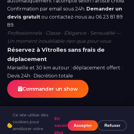
automatiquement l'acompte selon l'artiste choisi.
Confirmation par email sous 24h.
Demander un
devis gratuit
ou contactez-nous au
06 23 81 89
89
.
Professionnels · Classe · Élégance · Sensualité —
Un moment inoubliable rien que pour vous
Réservez à Vitrolles sans frais de
déplacement
Marseille et 30 km autour : déplacement offert ·
Devis 24h · Discrétion totale
Commander un show
Ce site utilise des
En
cookies pour
savoir
Accepter
Refuser
améliorer votre
© 2026 Les Gentlemen Striptease ·
Tous nos
plus