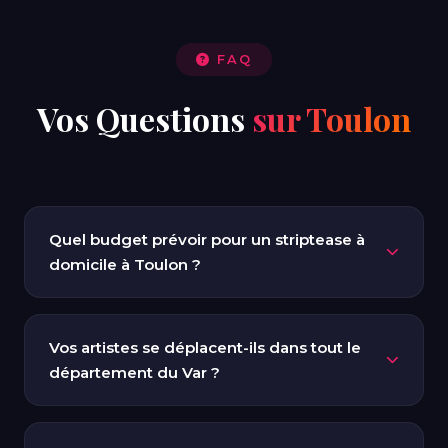
FAQ
Vos Questions
sur Toulon
Quel budget prévoir pour un striptease à
domicile à Toulon ?
Un show solo à domicile à Toulon est proposé dès
180 € (15 min de spectacle + environ 1h de présence).
Vos artistes se déplacent-ils dans tout le
Pour un duo ou un spectacle multi-artistes, les tarifs
département du Var ?
varient. Obtenez un devis personnalisé en nous
contactant au 06 23 81 89 89.
Oui, nous intervenons dans l'ensemble du Var : Toulon
Centre, Mourillon, La Seyne-sur-Mer, Hyères, Bandol,