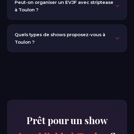
Peut-on organiser un EVJF avec striptease
Sanary-sur-Mer, Six-Fours-les-Plages, La Garde, La
à Toulon ?
Valette-du-Var, Brignoles, Saint-Maximin et jusqu'à
Draguignan.
Absolument ! Toulon et sa rade offrent un cadre
magnifique pour un EVJF. Nos stripteaseurs se
Quels types de shows proposez-vous à
déplacent chez vous, dans votre villa, restaurant ou
Toulon ?
salle privatisée. Lap dance pour la future mariée,
photos souvenir et ambiance garantie.
Nous proposons des shows solos à domicile, des duos,
des spectacles multi-artistes avec chorégraphies, ainsi
que des soirées thématiques (pompier, militaire,
marin). Chaque prestation est adaptée à votre
événement et à votre espace à Toulon.
Prêt pour un show