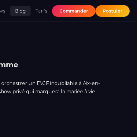
ws
Blog
Tarifs
Commander
Postuler
ramme
r orchestrer un EVJF inoubliable à Aix-en-
show privé qui marquera la mariée à vie.