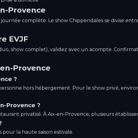
en-Provence
journée complète. Le show Chippendales se divise entre
re EVJF
lo, duo, show complet), validez avec un acompte. Confir
x-en-Provence
nce ?
ersonne hors hébergement. Pour le show privé, environ 
-en-Provence ?
staurant privatisé. À Aix-en-Provence, plusieurs établiss
?
s pour la haute saison estivale.