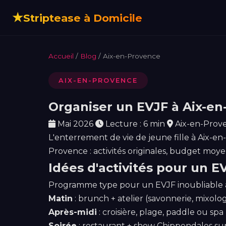
★
Striptease à Domicile
Accueil
/
Blog
/ Aix-en-Provence
AIX-EN-PROVENCE
Organiser un EVJF à Aix-e
Mai 2026
Lecture : 6 min
Aix-en-Prov
L'enterrement de vie de jeune fille à Aix-en
Provence : activités originales, budget moye
Idées d'activités pour un E
Programme type pour un EVJF inoubliable à
Matin
: brunch + atelier (savonnerie, mixolo
Après-midi
: croisière, plage, paddle ou spa
Soirée
: restaurant + show Chippendales sur